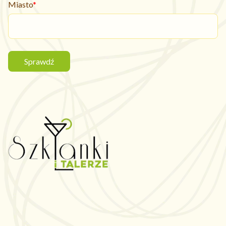
Miasto
Sprawdź
Rynek Kościuszki 32, 15-425 Białystok
Telefon:
531 697 018
E-mail:
szklankiitalerze.bialystok@gmail.com